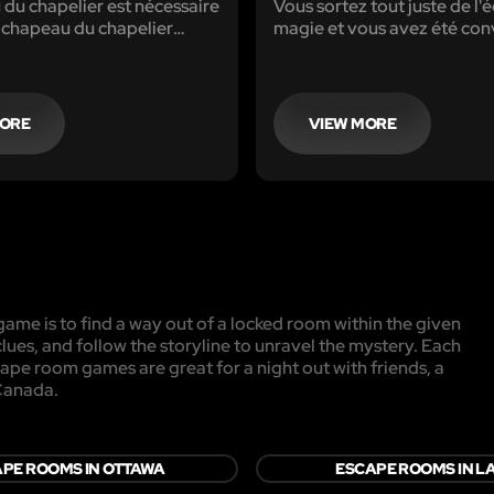
du chapelier est nécessaire
Vous sortez tout juste de l'é
 chapeau du chapelier
magie et vous avez été co
ôler le chapelier lorsqu'il
le Grand Sorcier. Vous arriv
hapeau, mais le chapeau du
et le Grand Sorcier et sa fam
chapelier est là où se
disparus. C'est votre devoir
 le pouvoir du chapeau du
sauver de la méchante sorci
MORE
VIEW MORE
ame is to find a way out of a locked room within the given
clues, and follow the storyline to unravel the mystery. Each
cape room games are great for a night out with friends, a
 Canada.
PE ROOMS IN OTTAWA
ESCAPE ROOMS IN L