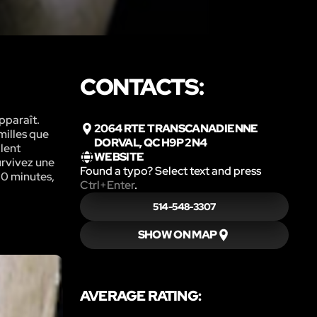
CONTACTS:
pparaît.
2064 RTE TRANSCANADIENNE
milles que
DORVAL, QC H9P 2N4
lent
WEBSITE
survivez une
Found a typo? Select text and press
60 minutes,
Ctrl+Enter
.
514-548-3307
SHOW ON MAP
AVERAGE RATING: