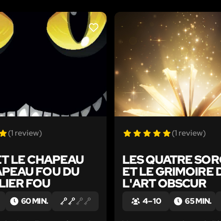
LIKE
(1 review)
(1 review)
ET LE CHAPEAU
LES QUATRE SOR
APEAU FOU DU
ET LE GRIMOIRE 
LIER FOU
L'ART OBSCUR
60 MIN.
4 – 10
65 MIN.