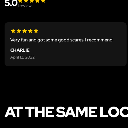
5.0
1
review
Very fun and got some good scares! I recommend
CHARLIE
April 12, 2022
AT THE SAME LO