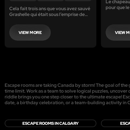
Le chapeau 
pour que le
Cela fait trois ans que vous avez sauvé
puisse contr
Grashelle qui était sous l’emprise de
porte son c
Thulsa, seigneur des ténèbres. Depuis,
chapeau du 
vous êtes devenu l’un des plus
trouve tout
puissants sorciers de la région...
VIEW MORE
VIEW 
chapelier.
Escape rooms are taking Canada by storm! The goal of the g
time limit. Work as a team to solve logical puzzles, uncover 
riddle brings you one step closer to the ultimate escape! Es
date, a birthday celebration, or a team-building activity in
ESCAPE ROOMS IN CALGARY
ESCA