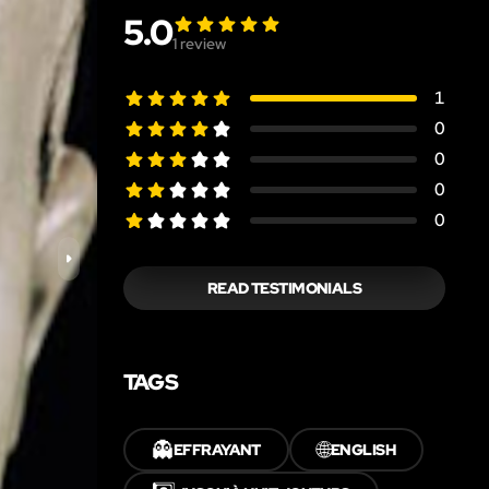
5.0
1
review
1
0
0
0
0
READ TESTIMONIALS
TAGS
👻
🌐
EFFRAYANT
ENGLISH