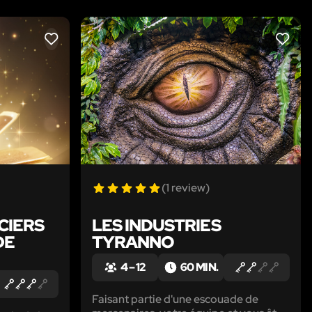
LIKE
LIKE
(1 review)
CIERS
LES INDUSTRIES
DE
TYRANNO
4 – 12
60 MIN.
Faisant partie d'une escouade de