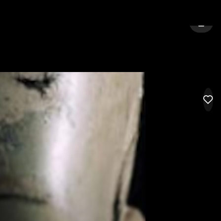
REAL
SIGN 
LIK