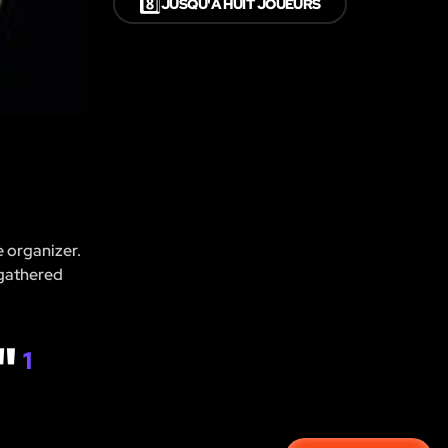
8️⃣
JUSQU'À HUIT JOUEURS
e organizer.
 gathered
"
1