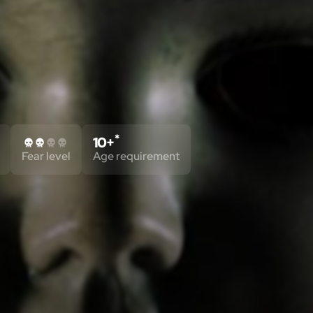
*
10+
Fear level
Age requirement