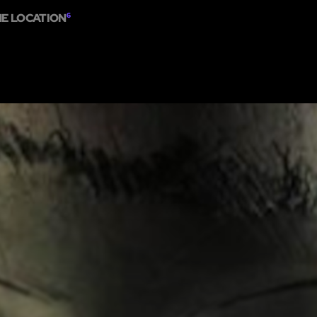
ME LOCATION
6
HOME
ABOUT
SHOW ON MAP
ADD ESCAPE
PARTNERS
CITY:
MONT