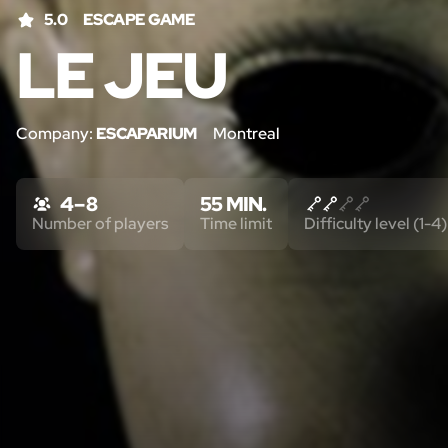
5.0
ESCAPE GAME
LE JEU
Company:
ESCAPARIUM
Montreal
4 – 8
55 MIN.
Number of players
Time limit
Difficulty level (1-4)