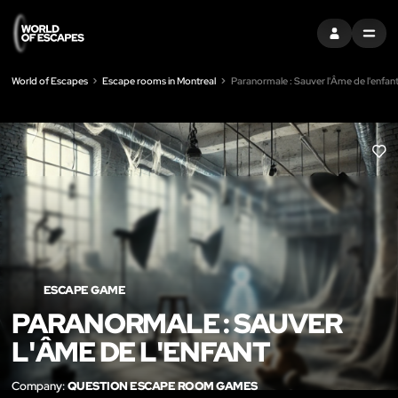
SIGN IN
MENU
World of Escapes
Escape rooms in Montreal
Paranormale : Sauver l'Âme de l'enfan
LIK
ESCAPE GAME
PARANORMALE : SAUVER
L'ÂME DE L'ENFANT
Company:
QUESTION ESCAPE ROOM GAMES