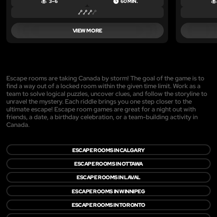
3 – 6
60 MIN.
VIEW MORE
Escape rooms are taking Canada by storm! The goal of the game is to
find a way out of a locked room within the given time limit. Work as a
team to solve logical puzzles, uncover clues, and follow the storyline to
unravel the mystery. Each riddle brings you one step closer to the
ultimate escape! Escape room games are great for a night out with
friends, a date, a birthday celebration, or a team-building activity in
Canada.
ESCAPE ROOMS IN CALGARY
ESCAPE ROOMS IN OTTAWA
ESCAPE ROOMS IN LAVAL
ESCAPE ROOMS IN WINNIPEG
ESCAPE ROOMS IN TORONTO