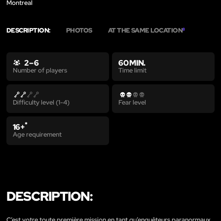
Montreal
DESCRIPTION:
PHOTOS
AT THE SAME LOCATION
8
2 – 6
60 MIN.
Time limit
Number of players
Difficulty level (1-4)
Fear level
*
16+
Age requirement
DESCRIPTION:
C’est votre toute première mission en tant qu’enquêteurs paranormaux.