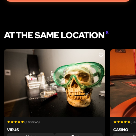
AT THE SAME LOCATION
6
LIKE
(4 reviews)
(3 
VIRUS
CASINO