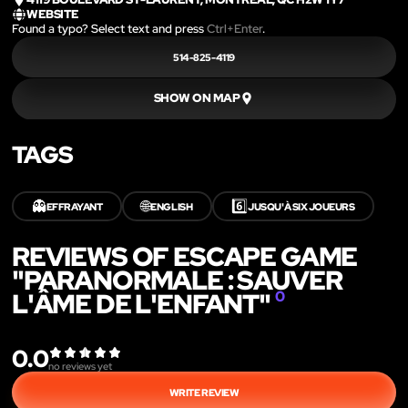
WEBSITE
Found a typo? Select text and press
Ctrl+Enter
.
514-825-4119
SHOW ON MAP
TAGS
👻
🌐
6️⃣
EFFRAYANT
ENGLISH
JUSQU'À SIX JOUEURS
REVIEWS OF ESCAPE GAME
"PARANORMALE : SAUVER
L'ÂME DE L'ENFANT"
0
0.0
no reviews yet
WRITE REVIEW