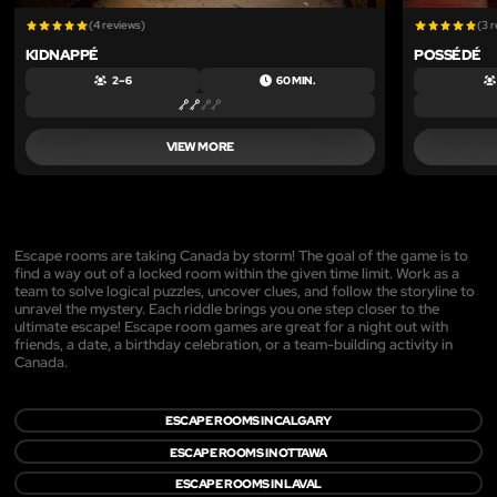
(4 reviews)
(3 
KIDNAPPÉ
POSSÉDÉ
2 – 6
60 MIN.
VIEW MORE
Escape rooms are taking Canada by storm! The goal of the game is to
find a way out of a locked room within the given time limit. Work as a
team to solve logical puzzles, uncover clues, and follow the storyline to
unravel the mystery. Each riddle brings you one step closer to the
ultimate escape! Escape room games are great for a night out with
friends, a date, a birthday celebration, or a team-building activity in
Canada.
ESCAPE ROOMS IN CALGARY
ESCAPE ROOMS IN OTTAWA
ESCAPE ROOMS IN LAVAL