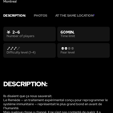
Montreal
DESCRIPTION:
PHOTOS
AT THE SAME LOCATION
2
2 – 6
60 MIN.
Time limit
Number of players
Difficulty level (1-4)
Fear level
DESCRIPTION:
Ils disaient que ça nous sauverait.
Le Remède — un traitement expérimental conçu pour reprogrammer le
système immunitaire — représentait le plus grand bond en avant de
l’humanité.
Mais quelque chose a changé. Il ne s’est pas contenté de guérir. Il a