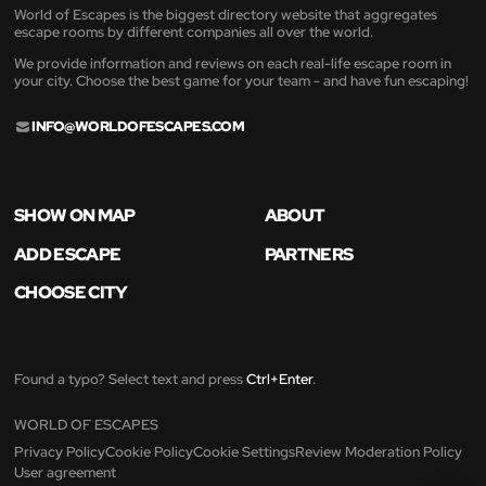
World of Escapes is the biggest directory website that aggregates
escape rooms by different companies all over the world.
We provide information and reviews on each real-life escape room in
your city. Choose the best game for your team - and have fun escaping!
INFO@WORLDOFESCAPES.COM
SHOW ON MAP
ABOUT
ADD ESCAPE
PARTNERS
CHOOSE CITY
Found a typo? Select text and press
Ctrl+Enter
.
WORLD OF ESCAPES
Privacy Policy
Cookie Policy
Cookie Settings
Review Moderation Policy
User agreement