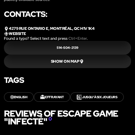
CONTACTS:
4279 RUE ONTARIO E, MONTRÉAL, QC H1V 1K4
WEBSITE
Found a typo? Select text and press
Ctrl+Enter
.
514-504-2139
SHOW ON MAP
TAGS
🌐
👻
6️⃣
ENGLISH
EFFRAYANT
JUSQU'À SIX JOUEURS
REVIEWS OF ESCAPE GAME
"INFECTÉ"
0