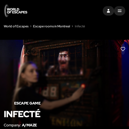
SIGN IN
MENU
World of Escapes
Escape rooms in Montreal
Infecté
LIK
ESCAPE GAME
INFECTÉ
Company:
A/MAZE