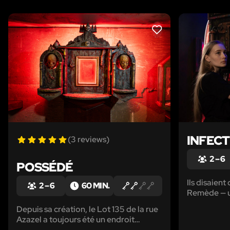
LIKE
INFEC
(3 reviews)
2 – 6
POSSÉDÉ
Ils disaient
2 – 6
60 MIN.
Remède — u
conçu pour
Depuis sa création, le Lot 135 de la rue
immunitaire
Azazel a toujours été un endroit
grand bond 
lugubre. Aucune vie ne poussait à