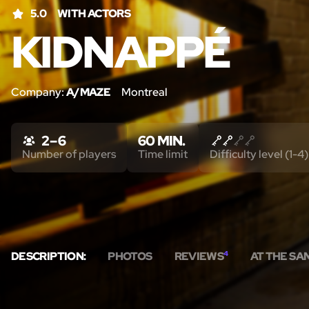
5.0
WITH ACTORS
KIDNAPPÉ
Company:
A/MAZE
Montreal
2 – 6
60 MIN.
Number of players
Time limit
Difficulty level (1-4)
DESCRIPTION:
PHOTOS
REVIEWS
4
AT THE SA