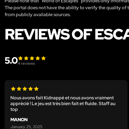
Please note that “World of Escapes” provides only informatio
The portal does not have the ability to verify the quality of
from publicly available sources.
REVIEWS OF ESC
5.0
4
reviews
Nous avons fait Kidnappé et nous avons vraiment
apprécié ! Le jeu est très bien fait et fluide. Staff au
top
MANON
January 25, 2025