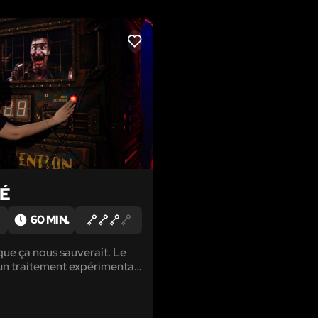
LIKE
TÉ
60 MIN.
 que ça nous sauverait. Le
n traitement expérimental
 reprogrammer le système
 — représentait le plus
en avant de l’humanité.