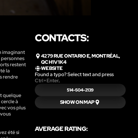
CONTACTS:
en imaginant
4279 RUE ONTARIO E, MONTRÉAL,
de personnes
QC H1V 1K4
forts restent
WEBSITE
té la
Found a typo? Select text and press
es rendre
Ctrl+Enter
.
514-504-2139
it quelque
 cercle à
SHOW ON MAP
vec vos plus
 vous
AVERAGE RATING:
ez été si