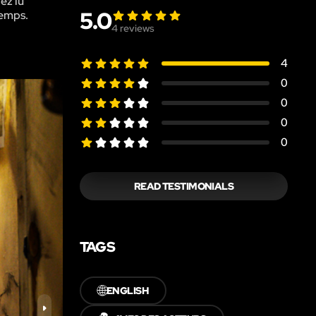
ez lu
5.0
temps.
4
reviews
4
0
0
0
0
READ TESTIMONIALS
TAGS
🌐
ENGLISH