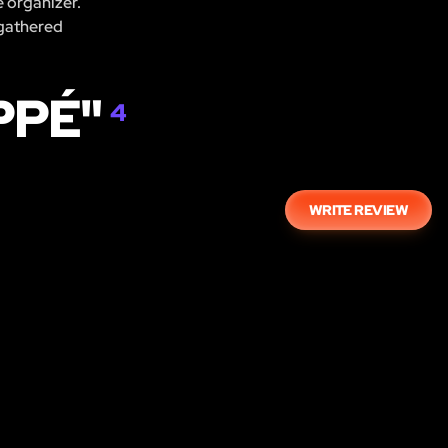
e organizer.
 gathered
PPÉ"
4
WRITE REVIEW