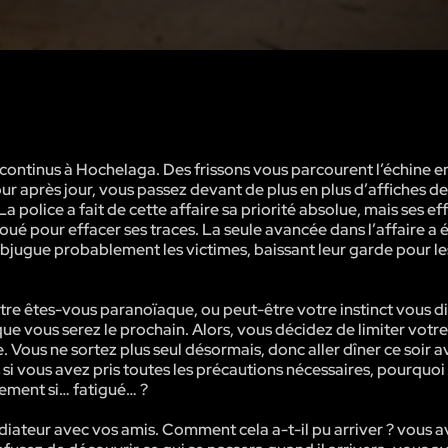
s continus à Hochelaga. Des frissons vous parcourent l’échine 
Jour après jour, vous passez devant de plus en plus d’affiches 
La police a fait de cette affaire sa priorité absolue, mais ses ef
doué pour effacer ses traces. La seule avancée dans l’affaire a é
 subjugue probablement les victimes, baissant leur garde pour l
tre êtes-vous paranoïaque, ou peut-être votre instinct vous d
e vous serez le prochain. Alors, vous décidez de limiter votre
Vous ne sortez plus seul désormais, donc aller dîner ce soir a
 si vous avez pris toutes les précautions nécessaires, pourquoi
ement si… fatigué… ?
iateur avec vos amis. Comment cela a-t-il pu arriver ? vous av