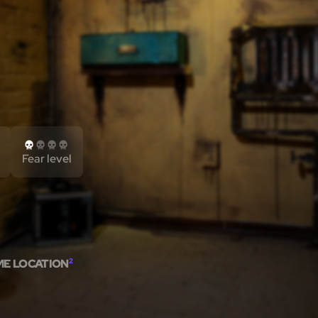
Fear level
ME LOCATION
2