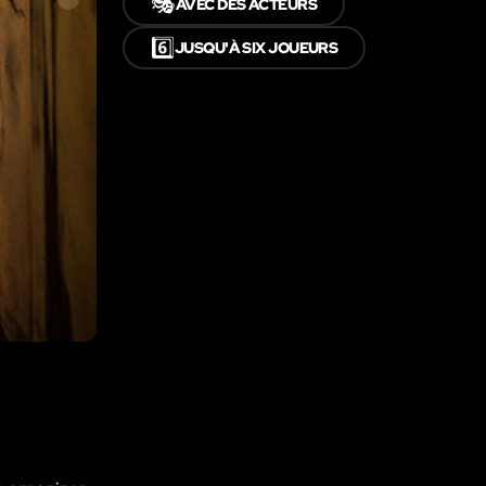
🎭
AVEC DES ACTEURS
6️⃣
JUSQU'À SIX JOUEURS