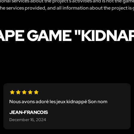
nal services about the project’s activities and is not the gam
 the services provided, and all information about the project is
APE GAME "KIDNA
Nous avons adoré les jeux kidnappé Son nom
JEAN-FRANCOIS
December 16, 2024