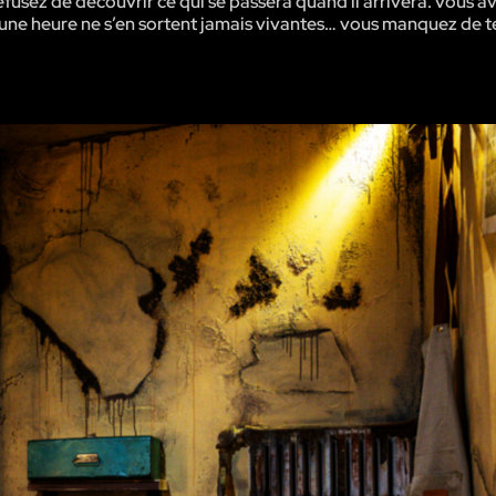
efusez de découvrir ce qui se passera quand il arrivera. vous av
’une heure ne s’en sortent jamais vivantes… vous manquez de 